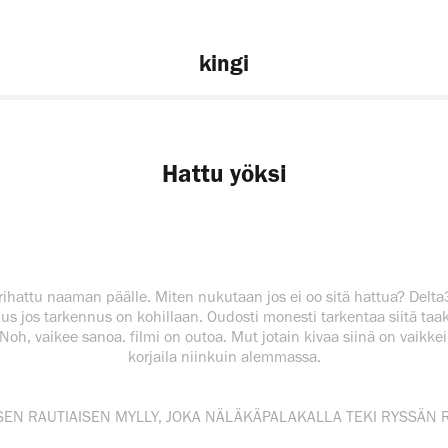
kingi
Hattu yöksi
ihattu naaman päälle. Miten nukutaan jos ei oo sitä hattua? Delta
us jos tarkennus on kohillaan. Oudosti monesti tarkentaa siitä taa
 Noh, vaikee sanoa. filmi on outoa. Mut jotain kivaa siinä on vaikke
korjaila niinkuin alemmassa.
SEN RAUTIAISEN MYLLY, JOKA NÄLÄKÄPALAKALLA TEKI RYSSÄN 