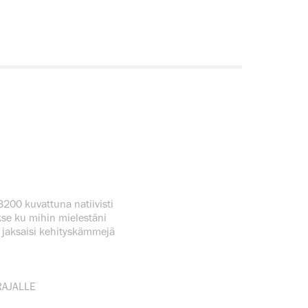
3200 kuvattuna natiivisti
kse ku mihin mielestäni
i jaksaisi kehityskämmejä
RAJALLE