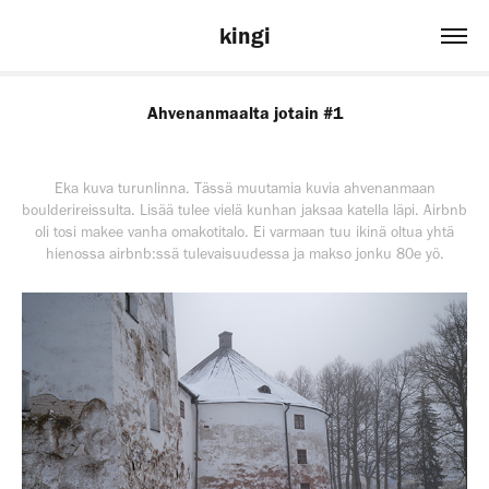
kingi
Ahvenanmaalta jotain #1
Eka kuva turunlinna. Tässä muutamia kuvia ahvenanmaan
boulderireissulta. Lisää tulee vielä kunhan jaksaa katella läpi. Airbnb
oli tosi makee vanha omakotitalo. Ei varmaan tuu ikinä oltua yhtä
hienossa airbnb:ssä tulevaisuudessa ja makso jonku 80e yö.