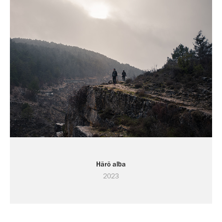
Härö alba
2023