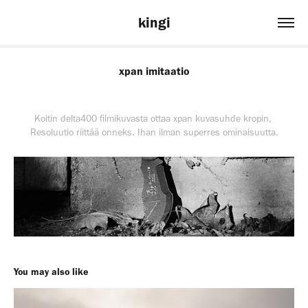
kingi
xpan imitaatio
Koitin delta400 filmikuvasta ottaa xpan kuvasuhde kropin,
Resoluutio riittää onneks. Ihan ilman superres ominaisuutta.
You may also like