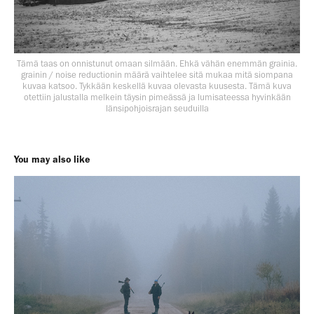
Tämä taas on onnistunut omaan silmään. Ehkä vähän enemmän grainia.
grainin / noise reductionin määrä vaihtelee sitä mukaa mitä siompana
kuvaa katsoo. Tykkään keskellä kuvaa olevasta kuusesta. Tämä kuva
otettiin jalustalla melkein täysin pimeässä ja lumisateessa hyvinkään
länsipohjoisrajan seuduilla
You may also like