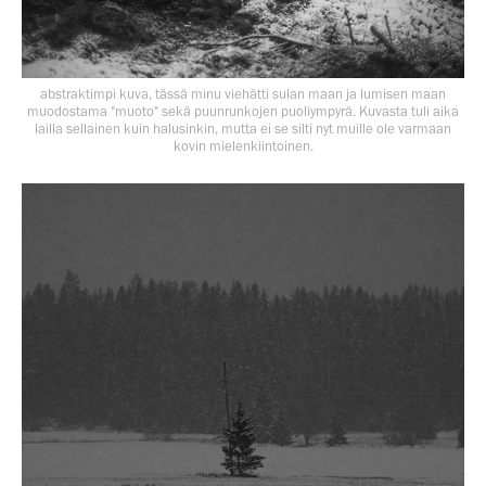
abstraktimpi kuva, tässä minu viehätti sulan maan ja lumisen maan
muodostama "muoto" sekä puunrunkojen puoliympyrä. Kuvasta tuli aika
lailla sellainen kuin halusinkin, mutta ei se silti nyt muille ole varmaan
kovin mielenkiintoinen.