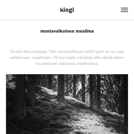
kingi
mustavalkoinen maailma
Kuvviii alkuvuodesta. Otin mustavalkosen editti tyylin ku se sopi
vallitsevaan maailmaan. Oli harmaata hämärää eikä värejä oikein
muutenkaan olemassa maailmassa.