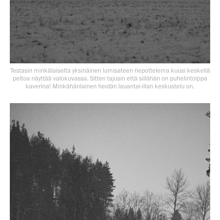
Testasin minkälaiselta yksinäinen lumisateen riepottelema kuusi keskellä
peltoa näyttää valokuvassa. Sitten tajusin että sillähän on puhelintolppa
kaverina! Minkähänlainen heidän lauantai-illan keskustelu on.