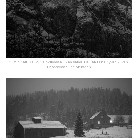
Silmin nätti kallio. Valokuvassa liikaa sälää. Haluan tästä hyvän kuvan.
Haastavaa tulee olemaan