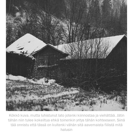
Kökkö kuva. mutta luhistunut lato jotenki kiinnostaa ja viehättää. Jätin
tähän niin tulee kokeiltua ehkä toinenkin yritys tähän kohteeseen. Siinä
tää onnistu että tässä on kuitenki vähän sitä aavemaista fiilistä mitä
halusin