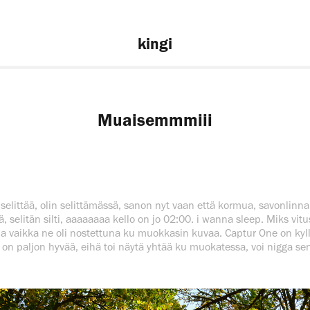
kingi
Muaisemmmiii
 selittää, olin selittämässä, sanon nyt vaan että kormua, savonlinna 
tä, selitän silti, aaaaaaaa kello on jo 02:00. i wanna sleep. Miks vit
na vaikka ne oli nostettuna ku muokkasin kuvaa. Captur One on ky
ä on paljon hyvää, eihä toi näytä yhtää ku muokatessa, voi nigga se