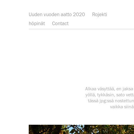
Uuden vuoden aatto 2020
Rojekti
höpinät
Contact
Alkaa väsyttää, en jaksa
yöllä, tykkäsin, sato vet
tässä jpg:ssä nostettu
vaikka siin