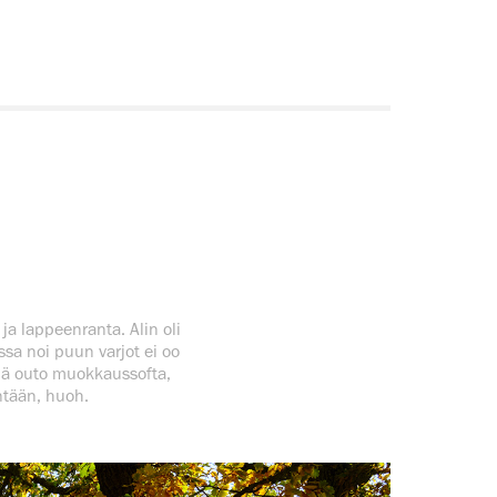
ja lappeenranta. Alin oli
ussa noi puun varjot ei oo
llä outo muokkaussofta,
ntään, huoh.