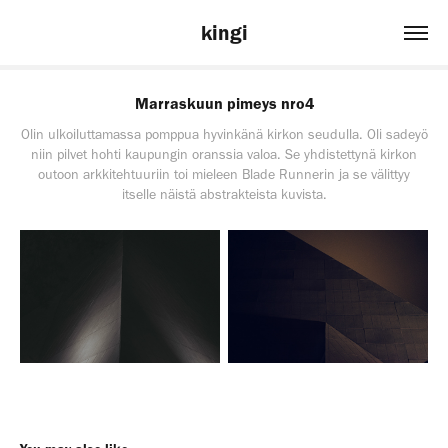
kingi
Marraskuun pimeys nro4
Olin ulkoiluttamassa pomppua hyvinkänä kirkon seudulla. Oli sadeyö
niin pilvet hohti kaupungin oranssia valoa. Se yhdistettynä kirkon
outoon arkkitehtuuriin toi mieleen Blade Runnerin ja se välittyy
itselle näistä abstrakteista kuvista.