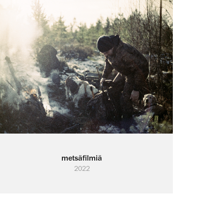
metsäfilmiä
2022