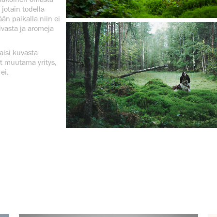
 jotain todella
än paikalla niin ei
ivasta ja aromeja
aisi kuvasta
yt muutama yritys,
ei.