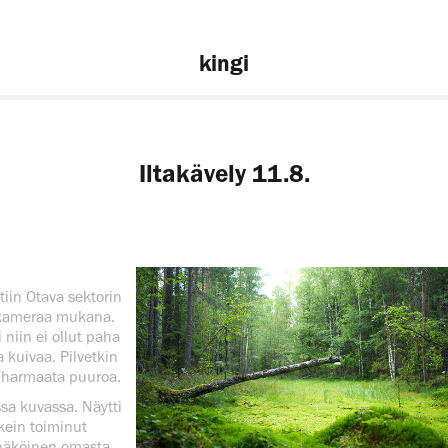
kingi
Iltakävely 11.8.
iin Otava sektorin
n kameraa mukana.
niin ei ollut paha
a kuivaa. Pilvetkin
ain harmaata puuroa.
a kuvassa. Näytti
ikein toiminut
 näköinen omasta