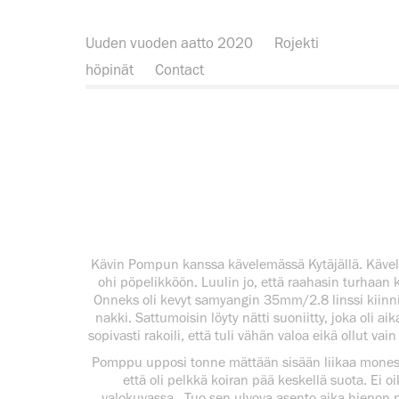
Uuden vuoden aatto 2020
Rojekti
höpinät
Contact
Kävin Pompun kanssa kävelemässä Kytäjällä. Kävelt
ohi pöpelikköön. Luulin jo, että raahasin turhaa
Onneks oli kevyt samyangin 35mm/2.8 linssi kiinni 
nakki. Sattumoisin löyty nätti suoniitty, joka oli aik
sopivasti rakoili, että tuli vähän valoa eikä ollut v
Pomppu upposi tonne mättään sisään liikaa moness
että oli pelkkä koiran pää keskellä suota. Ei o
valokuvassa. Tuo sen ulvova asento aika hienon